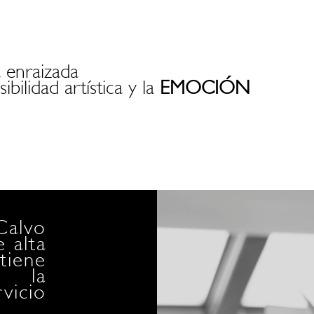
á enraizada
sibilidad artística y la
EMOCIÓN
Calvo
Desd
 alta
gest
tiene
cual
 la
co
vicio
inde
y la 