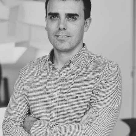
nte los 15 años de
ajo continuado en el
rrollo planeamiento
nístico, edificios de
iendas, locales
rciales y viviendas
miliares, el estudio se
aracterizado por la
periencia y la
gración continua de
o talento, así como la
ación continuada del
po.
tros colaboradores
 han acompañado
nte los últimos años,