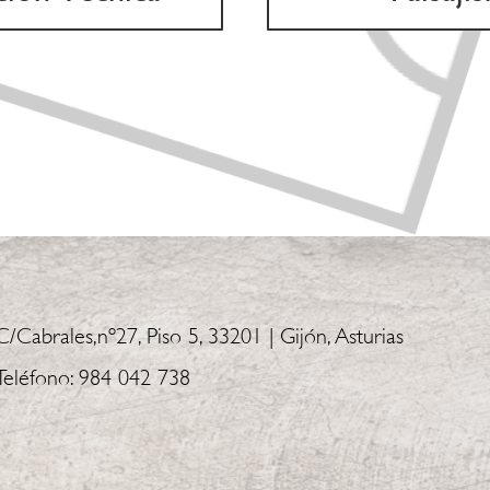
C/Cabrales,nº27, Piso 5, 33201 | Gijón, Asturias
Teléfono: 984 042 738