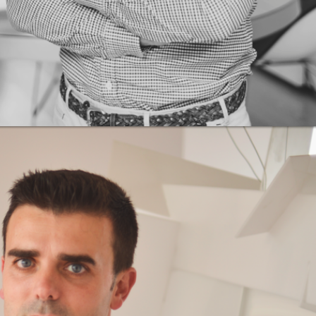
que nos permite
zar de forma eficaz
a la solución de las
tiones, que se nos
ean.