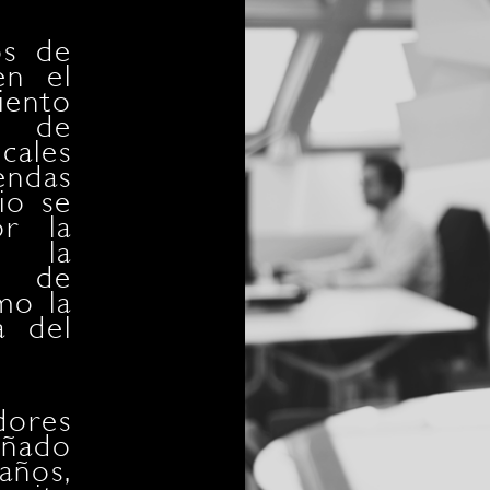
os de
Dura
en el
trab
iento
desa
os de
urba
ales
viv
endas
come
dio se
unifa
or la
ha c
 la
ex
ua de
inte
mo la
nuev
a del
form
equi
dores
Nues
ñado
nos
años,
dura