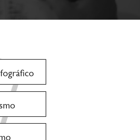
fográfico
ismo
smo