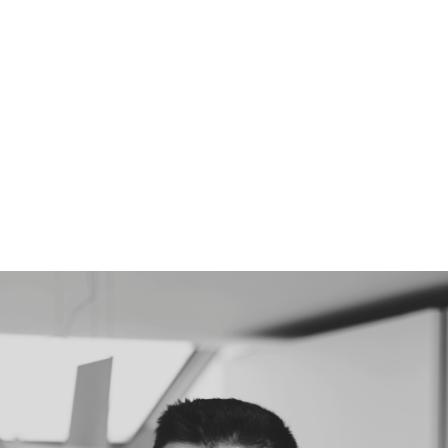
e 2002, Eloy Calvo
iona un equipo de alta
ificación que tiene
mo valores la
pendencia, el servicio
responsabilidad.