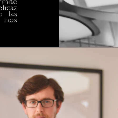
mite
lo 
ficaz
avan
e las
haci
e nos
cues
plant