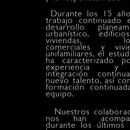
Durante los 15 añ
trabajo continuado 
desarrollo planeam
urbanístico, edifici
viviendas, loc
comerciales y vivi
unifamiliares, el estu
ha caracterizado p
experiencia y
integración contin
nuevo talento, así co
formación continuad
equipo.
Nuestros colabora
nos han acompa
durante los últimos 