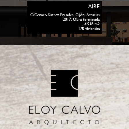
AIRE
C/Genaro Suarez Prendes. Gijón, Asturias
2017. Obra terminada
4.918 m2
170 viviendas